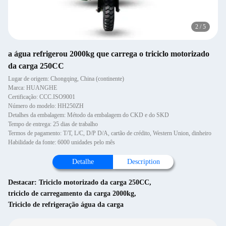
2
/
5
a água refrigerou 2000kg que carrega o triciclo motorizado
da carga 250CC
Lugar de origem: Chongqing, China (continente)
Marca: HUANGHE
Certificação: CCC.ISO9001
Número do modelo: HH250ZH
Detalhes da embalagem: Método da embalagem do CKD e do SKD
Tempo de entrega: 25 dias de trabalho
Termos de pagamento: T/T, L/C, D/P D/A, cartão de crédito, Western Union, dinheiro
Habilidade da fonte: 6000 unidades pelo mês
Detalhe
Description
Destacar:
Triciclo motorizado da carga 250CC
,
triciclo de carregamento da carga 2000kg
,
Triciclo de refrigeração água da carga