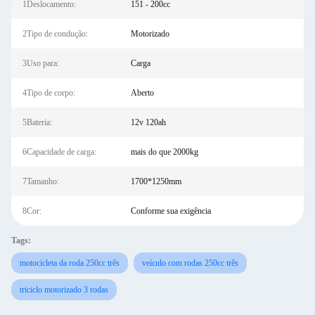
1Deslocamento:
151 - 200cc
2Tipo de condução:
Motorizado
3Uso para:
Carga
4Tipo de corpo:
Aberto
5Bateria:
12v 120ah
6Capacidade de carga:
mais do que 2000kg
7Tamanho:
1700*1250mm
8Cor:
Conforme sua exigência
Tags:
motocicleta da roda 250cc três
veículo com rodas 250cc três
triciclo motorizado 3 rodas