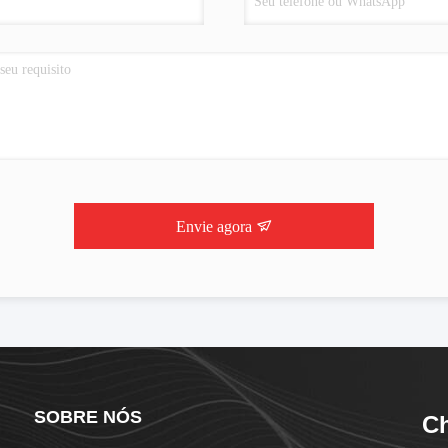
Envie agora
SOBRE NÓS
C