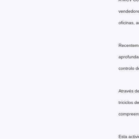
vendedore
oficinas, 
Recenteme
aprofunda
controlo d
Através d
triciclos 
compreens
Esta acti