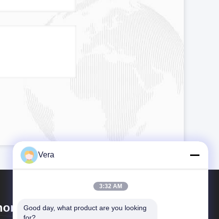
Vera
3:32 AM
hongqing Longkang Motorcycle
Good day, what product are you looking 
for?